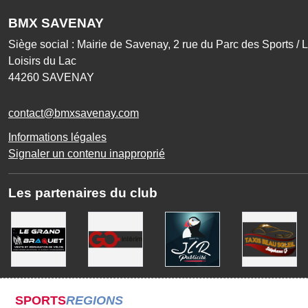
BMX SAVENAY
Siège social : Mairie de Savenay, 2 rue du Parc des Sports / Li
Loisirs du Lac
44260
SAVENAY
contact@bmxsavenay.com
Informations légales
Signaler un contenu inapproprié
Les partenaires du club
SPORTS
REGIONS