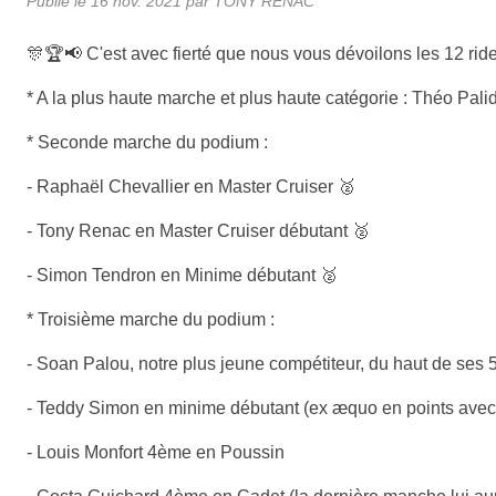
Publié le
16 nov. 2021
par TONY RENAC
🎊🏆📢 C'est avec fierté que nous vous dévoilons les 12 r
* A la plus haute marche et plus haute catégorie : Théo Pali
* Seconde marche du podium :
- Raphaël Chevallier en Master Cruiser 🥈
- Tony Renac en Master Cruiser débutant 🥈
- Simon Tendron en Minime débutant 🥈
* Troisième marche du podium :
- Soan Palou, notre plus jeune compétiteur, du haut de ses
- Teddy Simon en minime débutant (ex æquo en points ave
- Louis Monfort 4ème en Poussin