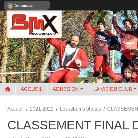
Panneau de gestion des cookies
Se connecter
ACCUEIL
ADHESION
LA VIE DU CLUB
Accueil
2021-2022
Les albums photos
CLASSEMENT
CLASSEMENT FINAL 